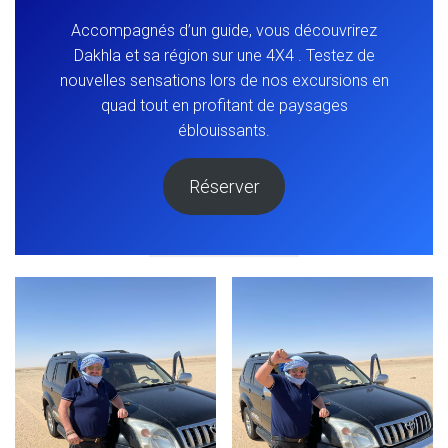
Accompagnés d’un guide, vous découvrirez
Dakhla et sa région sur une 4X4 . Testez de
nouvelles sensations lors de nos excursions en
quad tout en profitant de paysages
éblouissants.
Réserver