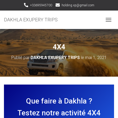
+33695945700
holding.xp@gmail.com
DAKHLA EXUPERY TRIPS
D
É
P
L
I
4X4
E
R
Publié par
DAKHLA EXUPERY TRIPS
le
mai 1, 2021
L
A
N
A
V
I
G
A
Que faire à Dakhla ?
T
I
O
Testez notre activité 4X4
N