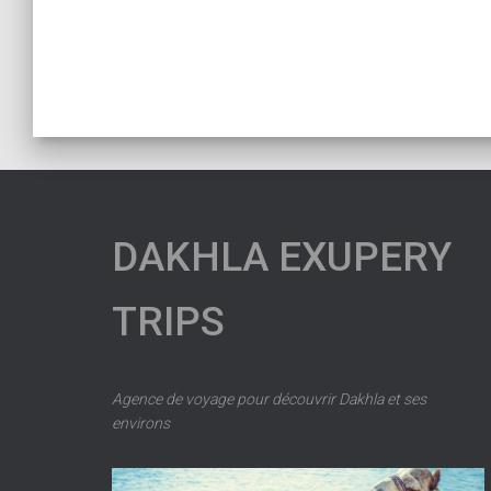
DAKHLA EXUPERY
TRIPS
Agence de voyage pour découvrir Dakhla et ses
environs