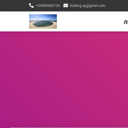
+33695945700
holding.xp@gmail.com