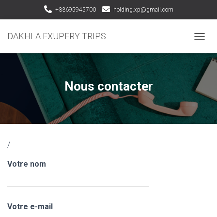
+33695945700
holding.xp@gmail.com
DAKHLA EXUPERY TRIPS
D
É
P
L
I
Nous contacter
E
R
L
A
N
A
/
V
I
Votre nom
G
A
T
I
O
Votre e-mail
N