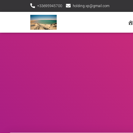
+33695945700
holding.xp@gmail.com