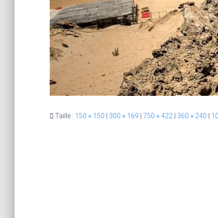
Taille :
150 × 150
|
300 × 169
|
750 × 422
|
360 × 240
|
10